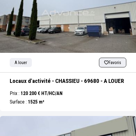
Sélectionner Ville
Sélectionner Secteur
A louer
Favoris
Locaux d'activité - CHASSIEU - 69680 - A LOUER
A louer
A vendre
Prix :
120 200 € HT/HC/AN
Bureaux
Bureaux et Activités
Surface :
1525 m²
Locaux d’activité
€
€