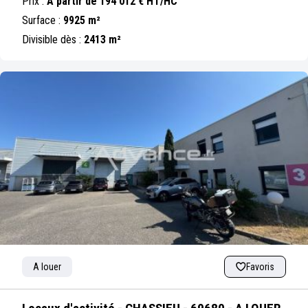
Prix :
A partir de 194 012 € HT/HC
Surface :
9925 m²
Divisible dès :
2413 m²
A louer
Favoris