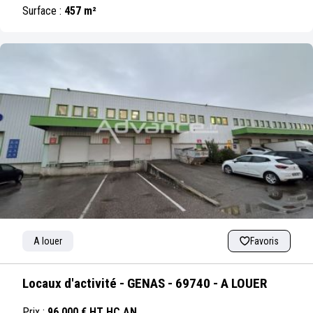
Surface :
457 m²
A louer
Favoris
Locaux d'activité - GENAS - 69740 - A LOUER
Prix :
96 000 € HT HC AN